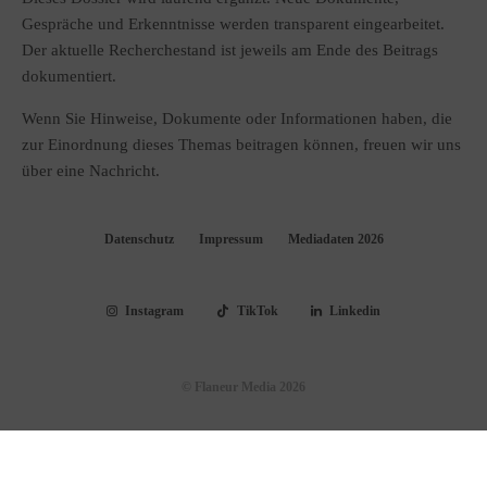
Gespräche und Erkenntnisse werden transparent eingearbeitet.
Der aktuelle Recherchestand ist jeweils am Ende des Beitrags
dokumentiert.
Wenn Sie Hinweise, Dokumente oder Informationen haben, die
zur Einordnung dieses Themas beitragen können, freuen wir uns
über eine Nachricht.
Datenschutz
Impressum
Mediadaten 2026
Instagram
TikTok
Linkedin
© Flaneur Media 2026