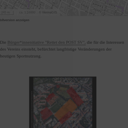
0 / 0
245 m
ca. 1:16000
© ViennaGIS
ollversion anzeigen
Die
Bürger*innenitiative "Rettet den POST SV",
die für die Interessen
des Vereins einsteht, befürchtet langfristige Veränderungen der
heutigen Sportnutzung.