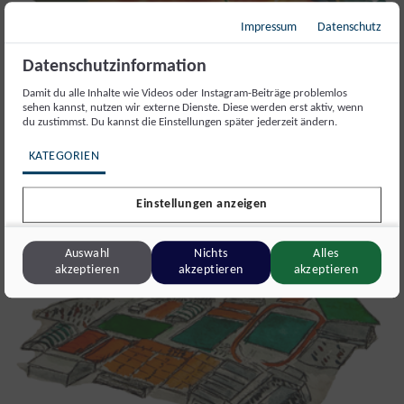
Impressum
Datenschutz
Datenschutzinformation
Der Postsportplatz in Hernals
Damit du alle Inhalte wie Videos oder Instagram-Beiträge problemlos
sehen kannst, nutzen wir externe Dienste. Diese werden erst aktiv, wenn
Unsere Dossiers begleiten Themen über Wochen oder Monate
du zustimmst. Du kannst die Einstellungen später jederzeit ändern.
hinweg. Wir sammeln Dokumente, sprechen mit Beteiligten,
KATEGORIEN
ordnen Entwicklungen ein und ergänzen neue Erkenntnisse
laufend. So entsteht eine Recherche, die mit dem Thema
Einstellungen anzeigen
mitwächst.
Auswahl
Nichts
Alles
akzeptieren
akzeptieren
akzeptieren