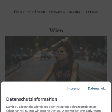
ÜBER DEN FLÂNEUR
AUSGABEN
BEZIRKE
EVENTS
Wien
Impressum
Datenschutz
Datenschutzinformation
Damit du alle Inhalte wie Videos oder Instagram-Beiträge problemlos
sehen kannst, nutzen wir externe Dienste. Diese werden erst aktiv, wenn