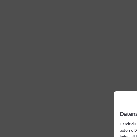
Datens
Damit du 
externe D