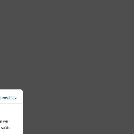
tenschutz
←
Zurück zur Übersicht
n wir
 später