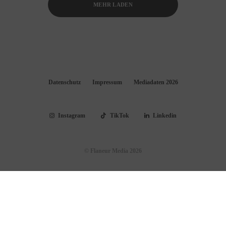
MEHR LADEN
Datenschutz
Impressum
Mediadaten 2026
Instagram
TikTok
Linkedin
© Flaneur Media 2026